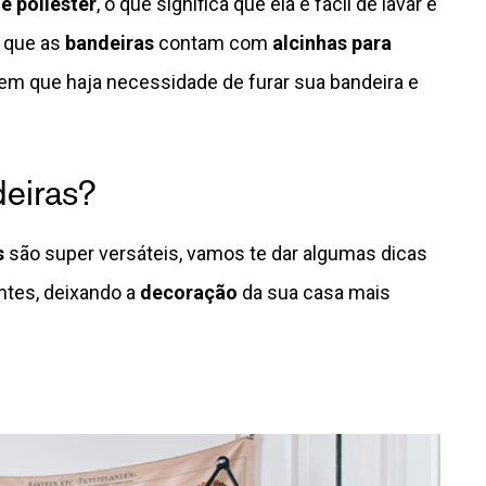
e poliéster
, o que significa que ela é fácil de lavar e
é que as
bandeiras
contam com
alcinhas para
sem que haja necessidade de furar sua bandeira e
eiras?
s
são super versáteis, vamos te dar algumas dicas
ntes, deixando a
decoração
da sua casa mais