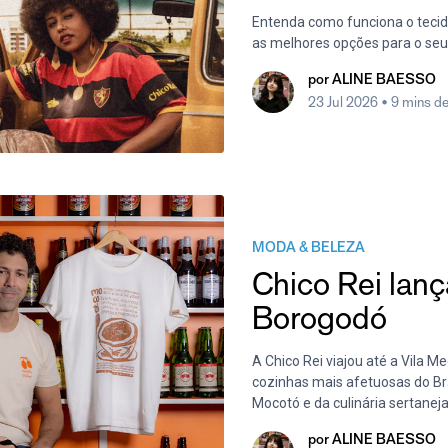
Entenda como funciona o tecido 
as melhores opções para o seu
por
ALINE BAESSO
23 Jul 2026
• 9 mins de
MODA & BELEZA
Chico Rei lan
Borogodó
A Chico Rei viajou até a Vila M
cozinhas mais afetuosas do Bra
Mocotó e da culinária sertanej
por
ALINE BAESSO