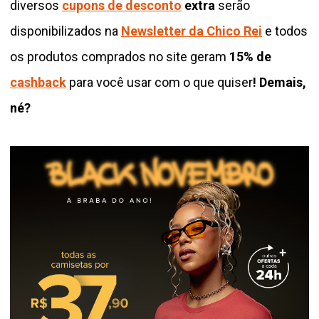
diversos
cupons de desconto
extra
serão
disponibilizados na
Newsletter da Chico Rei
e todos
os produtos comprados no site geram
15% de
cashback
para você usar com o que quiser
! Demais,
né?