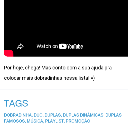
Por hoje, chega! Mas conto com a sua ajuda pra
colocar mais dobradinhas nessa lista! =)
TAGS
DOBRADINHA
,
DUO
,
DUPLAS
,
DUPLAS DINÂMICAS
,
DUPLAS
FAMOSOS
,
MÚSICA
,
PLAYLIST
,
PROMOÇÃO