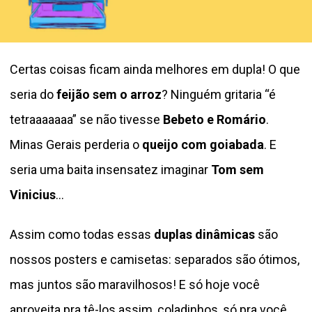
Certas coisas ficam ainda melhores em dupla! O que
seria do
feijão sem o arroz
? Ninguém gritaria “é
tetraaaaaaa” se não tivesse
Bebeto e Romário
.
Minas Gerais perderia o
queijo com goiabada
. E
seria uma baita insensatez imaginar
Tom sem
Vinicius
…
Assim como todas essas
duplas dinâmicas
são
nossos posters e camisetas: separados são ótimos,
mas juntos são maravilhosos! E só hoje você
aproveita pra tê-los assim, coladinhos, só pra você,