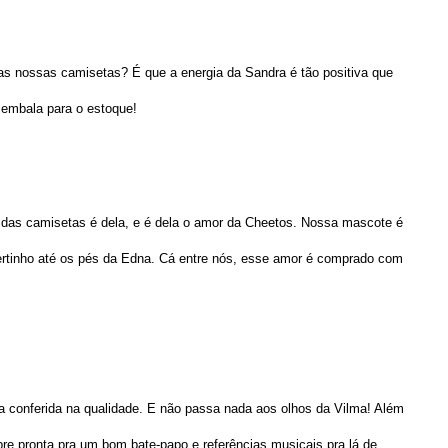
s nossas camisetas? É que a energia da Sandra é tão positiva que
 embala para o estoque!
l das camisetas é dela, e é dela o amor da Cheetos. Nossa mascote é
ertinho até os pés da Edna. Cá entre nós, esse amor é comprado com
 conferida na qualidade. E não passa nada aos olhos da Vilma! Além
mpre pronta pra um bom bate-papo e referências musicais pra lá de