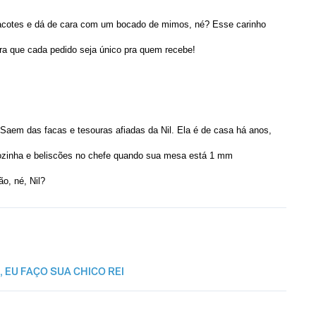
acotes e dá de cara com um bocado de mimos, né? Esse carinho
ra que cada pedido seja único pra quem recebe!
Saem das facas e tesouras afiadas da Nil. Ela é de casa há anos,
cozinha e beliscões no chefe quando sua mesa está 1 mm
o, né, Nil?
E
,
EU FAÇO SUA CHICO REI