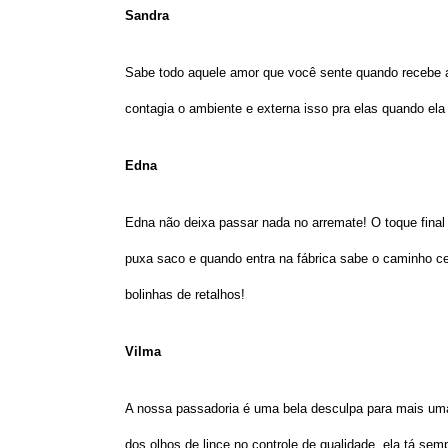
Sandra
Sabe todo aquele amor que você sente quando recebe a
contagia o ambiente e externa isso pra elas quando ela
Edna
Edna não deixa passar nada no arremate! O toque fina
puxa saco e quando entra na fábrica sabe o caminho c
bolinhas de retalhos!
Vilma
A nossa passadoria é uma bela desculpa para mais uma
dos olhos de lince no controle de qualidade, ela tá se