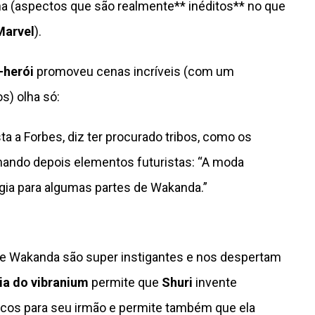
cana (aspectos que são realmente** inéditos** no que
Marvel
).
-herói
promoveu cenas incríveis (com um
os) olha só:
sta a Forbes, diz ter procurado tribos, como os
ionando depois elementos futuristas: “A moda
ogia para algumas partes de Wakanda.”
de Wakanda são super instigantes e nos despertam
ia do vibranium
permite que
Shuri
invente
cos para seu irmão e permite também que ela