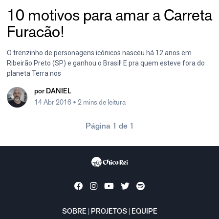
10 motivos para amar a Carreta
Furacão!
O trenzinho de personagens icônicos nasceu há 12 anos em
Ribeirão Preto (SP) e ganhou o Brasil! E pra quem esteve fora do
planeta Terra nos
por
DANIEL
14 Abr 2016
• 2 mins de leitura
Página 1 de 1
SOBRE
|
PROJETOS
|
EQUIPE