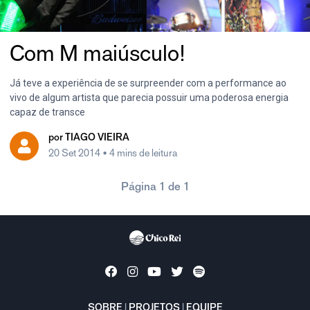
Com M maiúsculo!
Já teve a experiência de se surpreender com a performance ao
vivo de algum artista que parecia possuir uma poderosa energia
capaz de transce
por
TIAGO VIEIRA
20 Set 2014
• 4 mins de leitura
Página 1 de 1
SOBRE
|
PROJETOS
|
EQUIPE