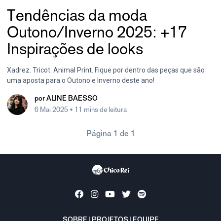
Tendências da moda
Outono/Inverno 2025: +17
Inspirações de looks
Xadrez. Tricot. Animal Print. Fique por dentro das peças que são
uma aposta para o Outono e Inverno deste ano!
por
ALINE BAESSO
6 Mai 2025
• 11 mins de leitura
Página 1 de 1
SOBRE
|
PROJETOS
|
EQUIPE