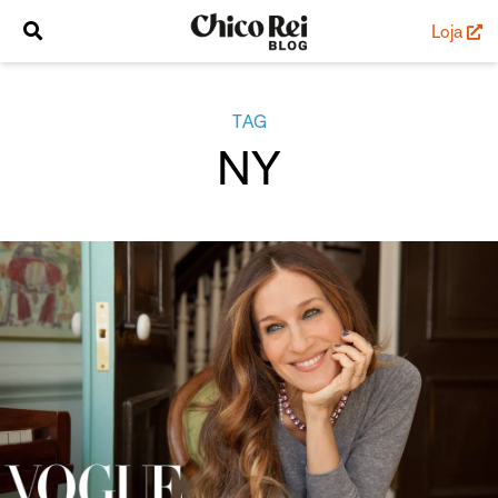
Loja
TAG
NY