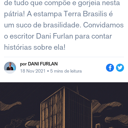
de tudo que compõe e gorjeia nesta
pátria! A estampa Terra Brasilis é
um suco de brasilidade. Convidamos
o escritor Dani Furlan para contar
histórias sobre ela!
por
DANI FURLAN
18 Nov 2021
• 5 mins de leitura