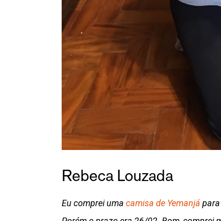
Rebeca Louzada
Eu comprei uma
camisa de Yemanjá
para 
Porém o prazo era 26/02. Bom, comprei