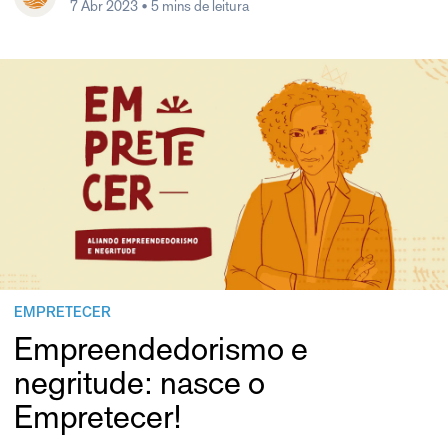
7 Abr 2023
• 5 mins de leitura
EMPRETECER
Empreendedorismo e
negritude: nasce o
Empretecer!