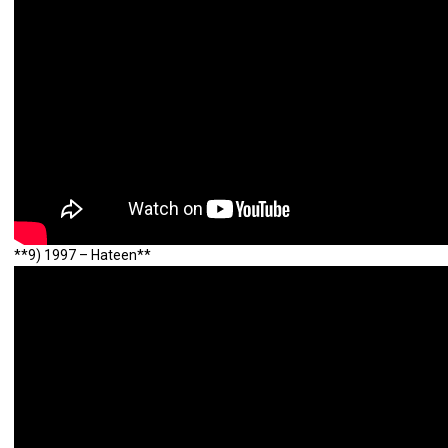
**9) 1997 – Hateen**