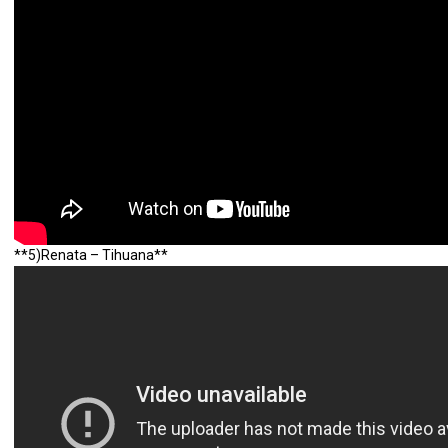
**5)Renata – Tihuana**