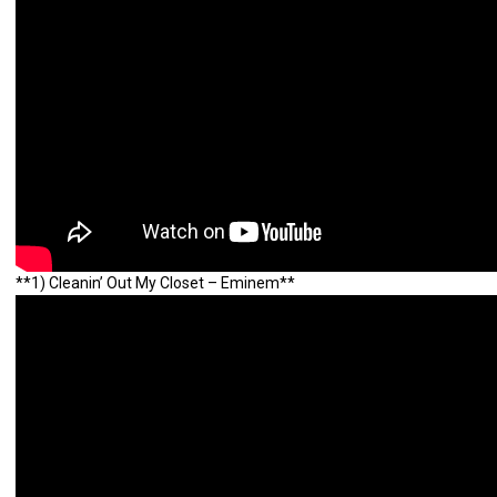
**1) Cleanin’ Out My Closet – Eminem**