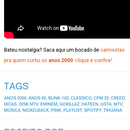
Bateu nostalgia? Saca aqui um bocado de
camisetas
pra quem curtiu os
anos 2000
: clique e confira!
TAGS
ANOS 2000
,
ANOS 90
,
BLINK-182
,
CLÁSSICO
,
CPM 22
,
CREED
,
DICAS
,
DISK MTV
,
EMINEM
,
GORILLAZ
,
HATEEN
,
LISTA
,
MTV
,
MÚSICA
,
NICKELBACK
,
PINK
,
PLAYLIST
,
SPOTIFY
,
TIHUANA