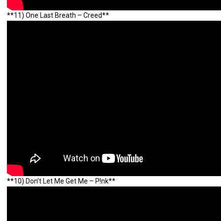
**11) One Last Breath – Creed**
**10) Don’t Let Me Get Me – P!nk**