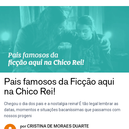
Pais famosos da Ficção aqui
na Chico Rei!
Chegou o dia dos pais e a nostalgia reina! É tão legal lembrar as
datas, momentos e situações bacaníssimas que passamos com
nossos progeni
por
CRISTINA DE MORAES DUARTE