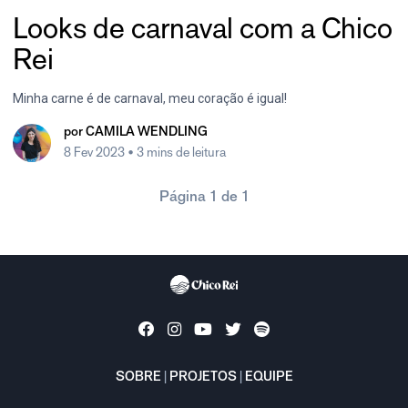
Looks de carnaval com a Chico
Rei
Minha carne é de carnaval, meu coração é igual!
por
CAMILA WENDLING
8 Fev 2023
• 3 mins de leitura
Página 1 de 1
SOBRE
|
PROJETOS
|
EQUIPE