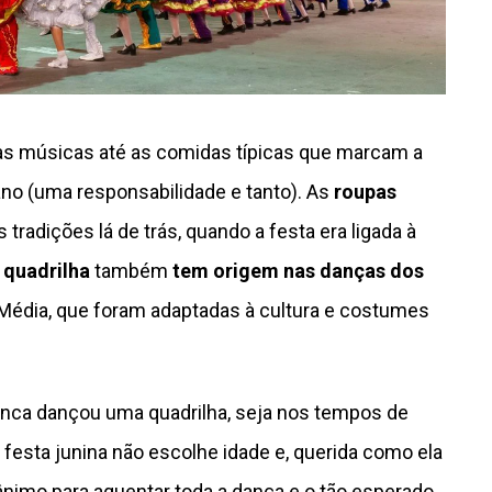
das músicas até as comidas típicas que marcam a
o (uma responsabilidade e tanto). As
roupas
tradições lá de trás, quando a festa era ligada à
a
quadrilha
também
tem origem nas danças dos
e Média, que foram adaptadas à cultura e costumes
unca dançou uma quadrilha, seja nos tempos de
 festa junina não escolhe idade e, querida como ela
ânimo para aguentar toda a dança e o tão esperado