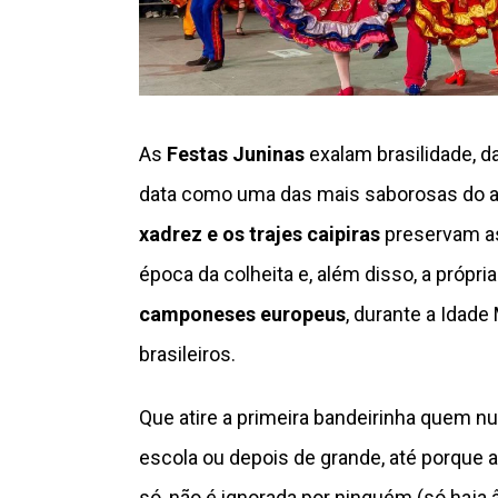
As
Festas Juninas
exalam brasilidade, 
data como uma das mais saborosas do an
xadrez e os trajes caipiras
preservam as 
época da colheita e, além disso, a própri
camponeses europeus
, durante a Idad
brasileiros.
Que atire a primeira bandeirinha quem n
escola ou depois de grande, até porque a
só, não é ignorada por ninguém (só haja 