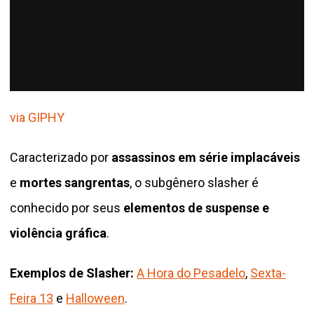
via GIPHY
Caracterizado por
assassinos em série implacáveis
​​
e
mortes sangrentas
, o subgênero slasher é
conhecido por seus
elementos de suspense e
violência gráfica
.
Exemplos de Slasher:
A Hora do Pesadelo
,
Sexta-
Feira 13
e
Halloween
.