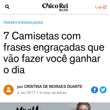
Loja
FRASES ENGRAÇADAS
7 Camisetas com
frases engraçadas que
vão fazer você ganhar
o dia
por
CRISTINA DE MORAES DUARTE
4 Jan 2017
• 4 mins de leitura