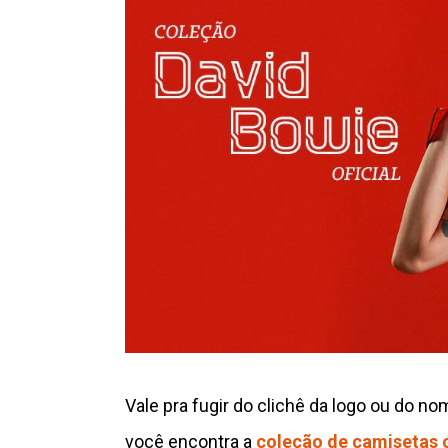
Vale pra fugir do clichê da logo ou do n
você encontra a
coleção de camisetas o