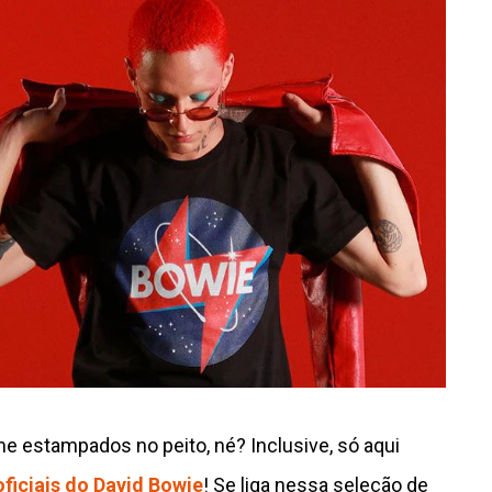
ome estampados no peito, né? Inclusive, só aqui
ficiais do David Bowie
! Se liga nessa seleção de