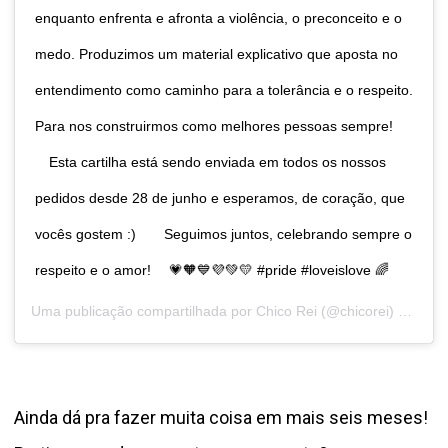
enquanto enfrenta e afronta a violência, o preconceito e o
medo. Produzimos um material explicativo que aposta no
entendimento como caminho para a tolerância e o respeito.
Para nos construirmos como melhores pessoas sempre! ⠀
⠀ Esta cartilha está sendo enviada em todos os nossos
pedidos desde 28 de junho e esperamos, de coração, que
vocês gostem :)⠀ ⠀ Seguimos juntos, celebrando sempre o
respeito e o amor! ⠀ 💗🧡💙💜💚💛 #pride #loveislove 🌈⠀
Uma publicação compartilhada por
Chico Rei
(@chicorei) em
4 d
Ainda dá pra fazer muita coisa em mais seis meses!