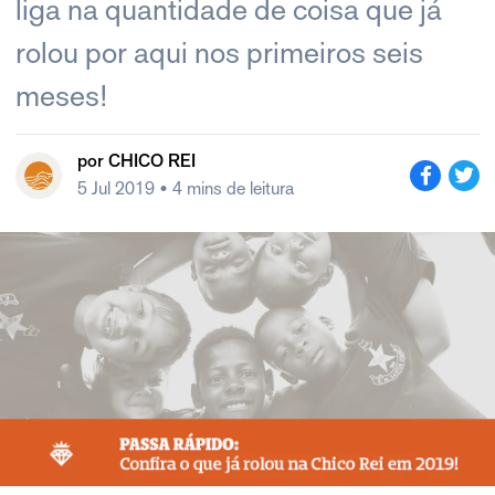
liga na quantidade de coisa que já
rolou por aqui nos primeiros seis
meses!
por
CHICO REI
5 Jul 2019
• 4 mins de leitura