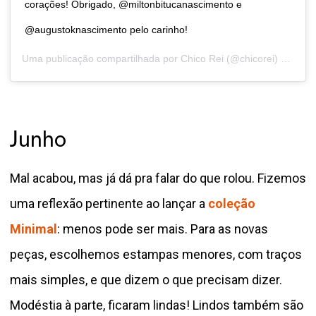
corações! Obrigado, @miltonbitucanascimento e
@augustoknascimento pelo carinho!
Uma publicação compartilhada por
Chico Rei
(@chicorei) em
2 d
Junho
Mal acabou, mas já dá pra falar do que rolou. Fizemos
uma reflexão pertinente ao lançar a
coleção
Minimal
: menos pode ser mais. Para as novas
peças, escolhemos estampas menores, com traços
mais simples, e que dizem o que precisam dizer.
Modéstia à parte, ficaram lindas! Lindos também são