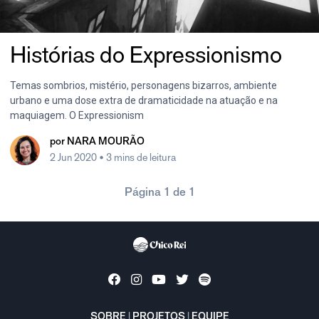
Histórias do Expressionismo
Temas sombrios, mistério, personagens bizarros, ambiente
urbano e uma dose extra de dramaticidade na atuação e na
maquiagem. O Expressionism
por
NARA MOURÃO
2 Jun 2020
• 3 mins de leitura
Página 1 de 1
SOBRE
|
PROJETOS
|
EQUIPE