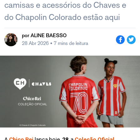
camisas e acessórios do Chaves e
do Chapolin Colorado estão aqui
por
ALINE BAESSO
28 Abr 2026
• 7 mins de leitura
A
Chico Rei
lança hoje,
28
, a
Coleção Oficial