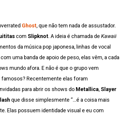
overrated
Ghost
, que não tem nada de assustador.
uititas
com
Slipknot
. A ideia é chamada de
Kawaii
mentos da música pop japonesa, linhas de vocal
 com uma banda de apoio de peso, elas vêm, a cada
hows mundo afora. E não é que o grupo vem
es famosos? Recentemente elas foram
onvidadas para abrir os shows do
Metallica
,
Slayer
lash
que disse simplesmente “…é a coisa mais
te. Elas possuem identidade visual e eu com