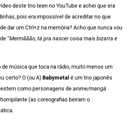
deo deste trio teen no YouTube e achei que era
as, pois era impossível de acreditar no que
 de dar um Ctrl+z na memória? Acho que nunca vou
de “
Mermããão, tá pra nascer coisa mais bizarra e
o de música que toca na rádio, muito menos um
deu certo? O (ou A)
Babymetal
é um trio japonês
e vestem como personagens de
anime/mangá
rripilante (as coreografias beiram o
ática.