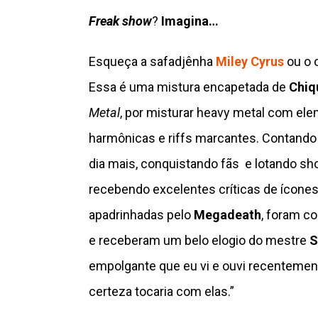
Freak show
?
Imagina…
Esqueça a safadjênha
Miley Cyrus
ou o 
Essa é uma mistura encapetada de
Chiq
Metal
, por misturar heavy metal com ele
harmônicas e riffs marcantes. Contando
dia mais, conquistando fãs e lotando s
recebendo excelentes críticas de ícon
apadrinhadas pelo
Megadeath
, foram c
e receberam um belo elogio do mestre
S
empolgante que eu vi e ouvi recentemen
certeza tocaria com elas.”