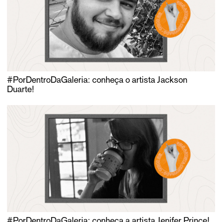
#PorDentroDaGaleria: conheça o artista Jackson
Duarte!
#PorDentroDaGaleria: conheça a artista Jenifer Prince!