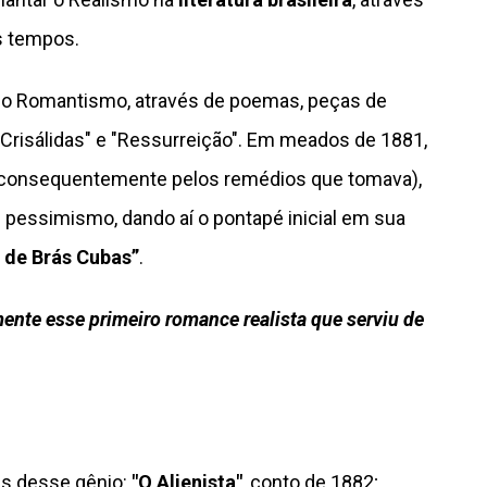
s tempos.
elo Romantismo, através de poemas, peças de
Crisálidas" e "Ressurreição". Em meados de 1881,
e consequentemente pelos remédios que tomava),
 pessimismo, dando aí o pontapé inicial em sua
de Brás Cubas”
.
ente esse primeiro romance realista que serviu de
ras desse gênio:
"O Alienista"
, conto de 1882;