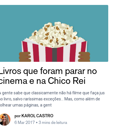
Livros que foram parar no
cinema e na Chico Rei
A gente sabe que classicamente não há filme que faça jus
ao livro, salvo raríssimas exceções… Mas, como além de
folhear umas páginas, a gent
por
KAROL CASTRO
6 Mar 2017
• 3 mins de leitura