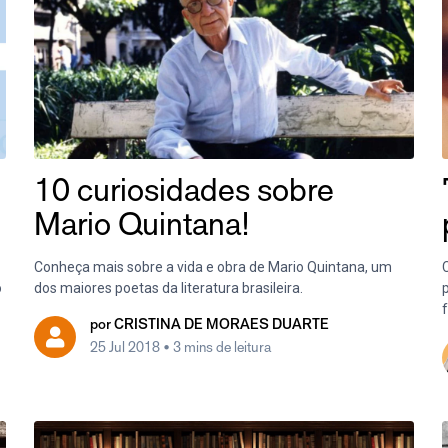
10 curiosidades sobre
Mario Quintana!
Conheça mais sobre a vida e obra de Mario Quintana, um
C
o
dos maiores poetas da literatura brasileira.
p
f
por
CRISTINA DE MORAES DUARTE
25 Jul 2018
• 3 mins de leitura