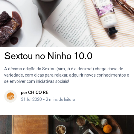
Sextou no Ninho 10.0
A décima edição do Sextou (sim, já é a décima!) chega cheia de
variedade, com dicas para relaxar, adquirir novos conhecimentos e
se envolver com iniciativas sociais!
por
CHICO REI
31 Jul 2020
• 2 mins de leitura