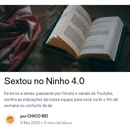
Sextou no Ninho 4.0
De livros a séries, passando por fóruns e canais do Youtube,
confira as indicações da nossa equipe para você curtir o fim de
semana no conforto do lar.
por
CHICO REI
8 Mai 2020
• 3 mins de leitura