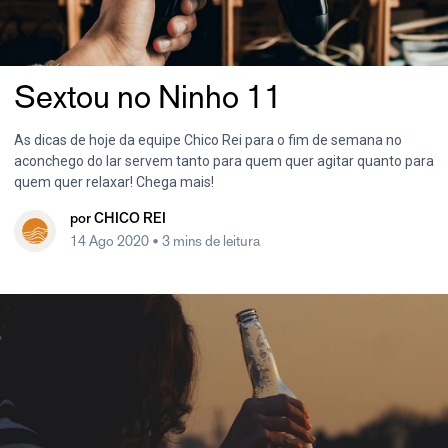
Sextou no Ninho 11
As dicas de hoje da equipe Chico Rei para o fim de semana no
aconchego do lar servem tanto para quem quer agitar quanto para
quem quer relaxar! Chega mais!
por
CHICO REI
14 Ago 2020
• 3 mins de leitura