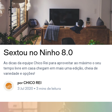
Sextou no Ninho 8.0
As dicas da equipe Chico Rei para aproveitar ao máximo o seu
tempo livre em casa chegam em mais uma edição, cheia de
variedade e opções!
por
CHICO REI
3 Jul 2020
• 3 mins de leitura