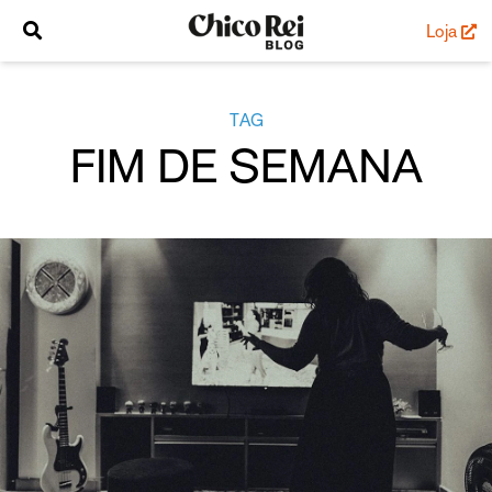
Loja
TAG
FIM DE SEMANA