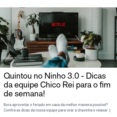
Quintou no Ninho 3.0 - Dicas
da equipe Chico Rei para o fim
de semana!
Bora aproveitar o feriado em casa da melhor maneira possível?
Confira as dicas da nossa equipe para virar a chavinha e relaxar :)