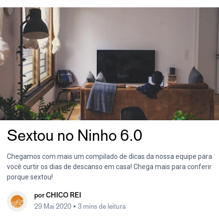
Sextou no Ninho 6.0
Chegamos com mais um compilado de dicas da nossa equipe para
você curtir os dias de descanso em casa! Chega mais para conferir
porque sextou!
por
CHICO REI
29 Mai 2020
• 3 mins de leitura