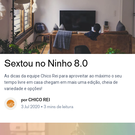
Sextou no Ninho 8.0
As dicas da equipe Chico Rei para aproveitar ao máximo o seu
tempo livre em casa chegam em mais uma edição, cheia de
variedade e opções!
por
CHICO REI
3 Jul 2020
• 3 mins de leitura