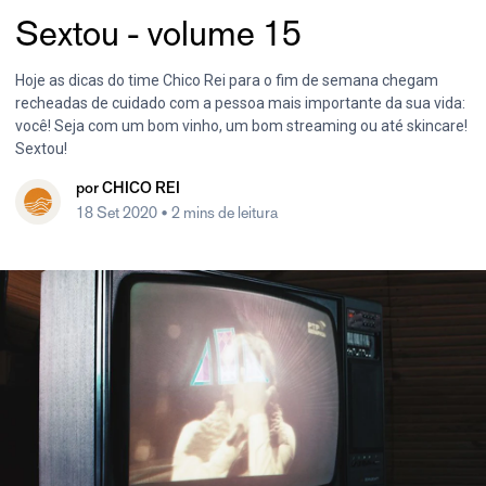
Sextou - volume 15
Hoje as dicas do time Chico Rei para o fim de semana chegam
recheadas de cuidado com a pessoa mais importante da sua vida:
você! Seja com um bom vinho, um bom streaming ou até skincare!
Sextou!
por
CHICO REI
18 Set 2020
• 2 mins de leitura