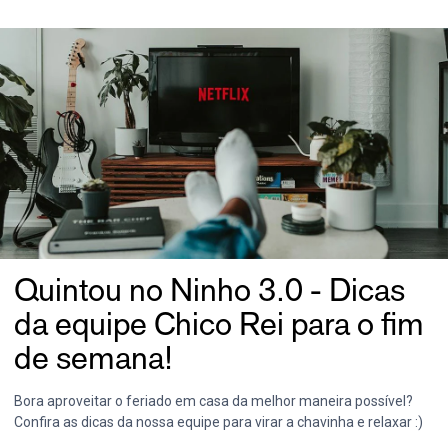
Quintou no Ninho 3.0 - Dicas
da equipe Chico Rei para o fim
de semana!
Bora aproveitar o feriado em casa da melhor maneira possível?
Confira as dicas da nossa equipe para virar a chavinha e relaxar :)