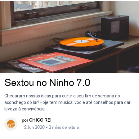
Sextou no Ninho 7.0
Chegaram nossas dicas para curtir o seu fim de semana no
aconchego do lar! Hoje tem música, voo e até conselhos para dar
leveza à convivência.
por
CHICO REI
12 Jun 2020
• 2 mins de leitura